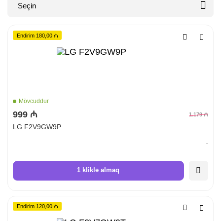

Seçin
Endirim 180,00 ₼
Mövcuddur
999 ₼
1.179 ₼
LG F2V9GW9P
1 kliklə almaq
Endirim 120,00 ₼