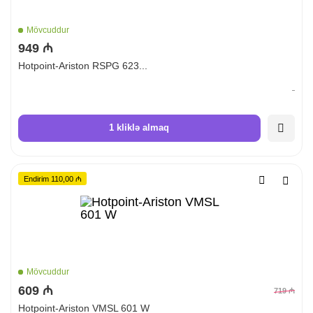
Mövcuddur
949 ₼
Hotpoint-Ariston RSPG 623...
1 kliklə almaq
Endirim 110,00 ₼
Mövcuddur
609 ₼
719 ₼
Hotpoint-Ariston VMSL 601 W