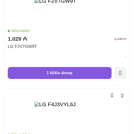
Mövcuddur
1.029 ₼
1.149 ₼
LG F2V7GW9T
1 kliklə almaq