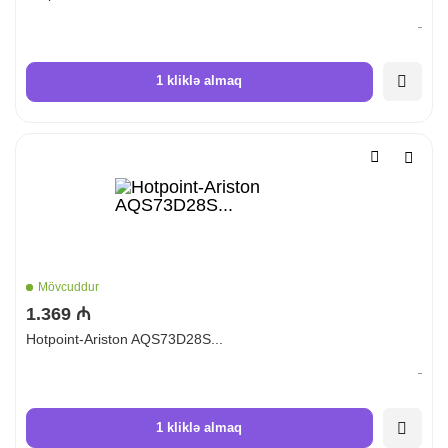
1 kliklə almaq
Mövcuddur
1.369 ₼
Hotpoint-Ariston AQS73D28S...
1 kliklə almaq