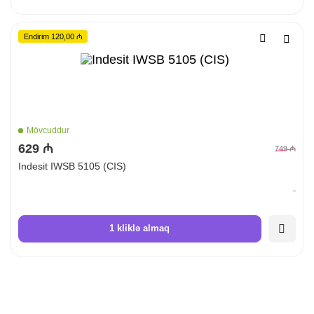
Endirim 120,00 ₼
Mövcuddur
629 ₼
749 ₼
Indesit IWSB 5105 (CIS)
1 kliklə almaq