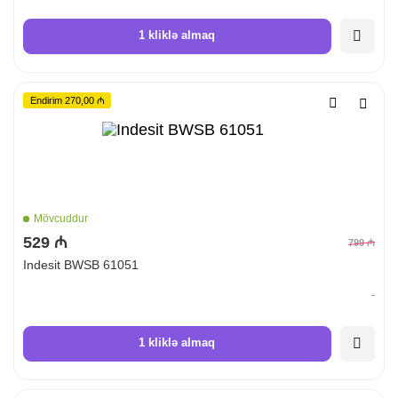
1 kliklə almaq
Endirim 270,00 ₼
Mövcuddur
529 ₼
799 ₼
Indesit BWSB 61051
1 kliklə almaq