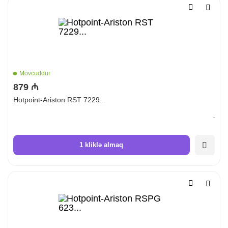
Mövcuddur
879 ₼
Hotpoint-Ariston RST 7229...
1 kliklə almaq