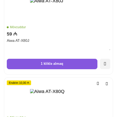
Mövcuddur
59 ₼
Aiwa AT-X80J
1 kliklə almaq
Endirim 10,00 ₼