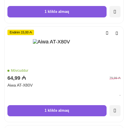
1 kliklə almaq
Endirim 15,00 ₼
Mövcuddur
64,99 ₼
79,99 ₼
Aiwa AT-X80V
1 kliklə almaq