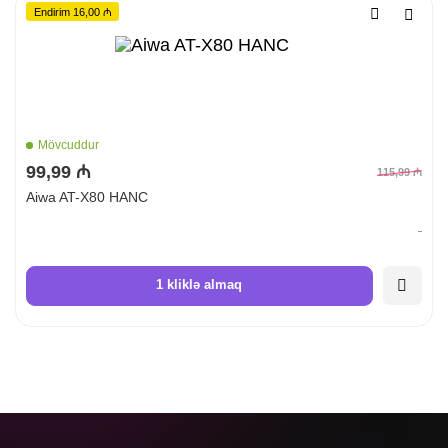
Endirim 16,00 ₼
Mövcuddur
99,99 ₼
115,99 ₼
Aiwa AT-X80 HANC
1 kliklə almaq