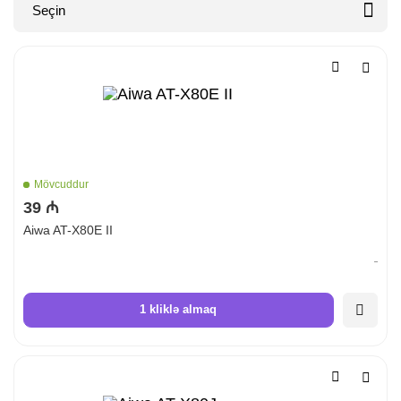

Seçin
Mövcuddur
39 ₼
Aiwa AT-X80E II
1 kliklə almaq