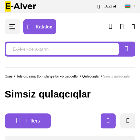
Daxil ol
Kataloq
Əsas
Telefon, smartfon, planşetlər və qadcetlər
Qulaqcıqlar
Simsiz qulaqcıqlar
Simsiz qulaqcıqlar
Filters